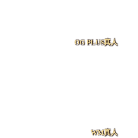
2025 年 8 月
2025 年 7 月
2025 年 6 月
2025 年 5 月
2025 年 4 月
2025 年 3 月
2025 年 2 月
2025 年 1 月
2024 年 12 月
2024 年 11 月
2024 年 10 月
2024 年 9 月
2024 年 8 月