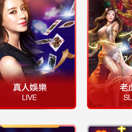
方網站作為專業的網上博彩企業，集合世界級的博彩資訊專家、
隊、市場行銷專家、先進的軟硬體開發人員建立出全面而完善的
家樂
是款擁有地圖色彩陽光度高、人物形象更加飽滿的真人博弈
規則中可以輕鬆體驗棋牌帶來的快樂。卡利百家樂提供比堵場更
機會贏得娛樂場超級大獎。