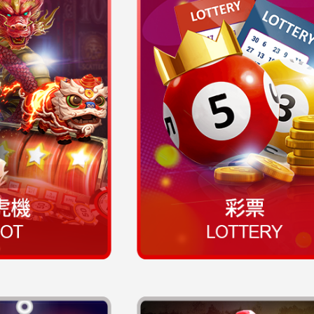
百家樂贏錢
百家樂預測
真人百家樂
線上百家樂
線上真人百家樂
美女百家樂
鉅城娛樂dcard
鉅城娛樂dcard
鉅城娛樂城ptt
鉅城娛樂城評價
鉅城娛樂詐騙
近期文章
告別盲目跟龍，百家樂計算程式教你用數據決勝
負
破解牌局規律，用百家樂計算程式翻轉勝率
熱血電競即時對決，鉅城娛樂dcard助您挺心儀