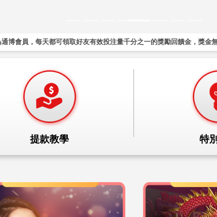
方網站提供真實的賭場環境和專業的技術支援，線上娛樂給予玩
的絕妙體驗，
卡利百家樂
以其高清直播技術和專業荷官著稱，提
體驗。遊戲界面簡潔明瞭，讓玩家輕鬆上手，玩家可以在遊戲中
冒險和驚喜的獎勵，讓遊戲過程更加難忘。卡利百家樂遊戲主要
豐富的遊戲機制以及刺激的獎金設計。
決讓你盡情遊戲，滿足不