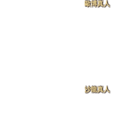
戲畫面也十分精緻，無論你是新手還是老手都能輕鬆
駕馭！
彙整
2026 年 8 月
2026 年 7 月
2026 年 6 月
2026 年 5 月
2026 年 4 月
2026 年 3 月
2026 年 2 月
2026 年 1 月
2025 年 12 月