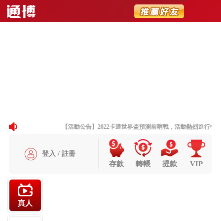
鉅成國際娛樂城官方網站
線上真人百家樂
沙龍國際娛樂城提供數百款刺激的線上真人博奕遊
戲，擁有數百位訓練有素的專業
線上真人百家樂
荷
官、真實的線上賭場環境與穩定的高端卡利系統設
備、專業技術支持，且支持IOS、Android等…多平台
登入遊玩，無論玩家目前身處何處，都能隨時在沙龍
國際娛樂城盡情享受網路博弈的樂趣，為保障平台穩
定安全運營，我們精挑細選營運夥伴與專業荷官皆接
受了嚴格訓練，給予玩家彷彿置身於實體賭場的絕妙
體驗，滿足了所有玩家。
線上真人百家樂
無輪是在24