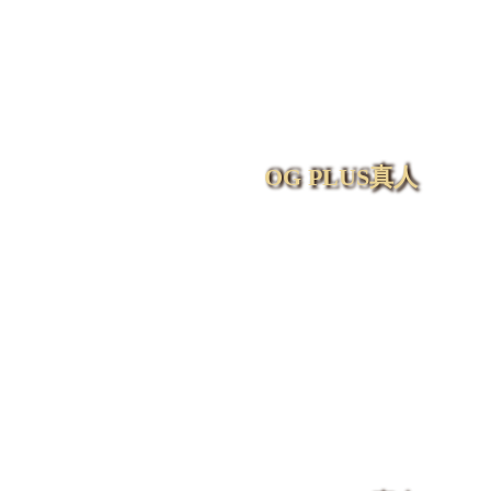
2025 年 11 月
2025 年 10 月
2025 年 9 月
2025 年 8 月
2025 年 7 月
2025 年 6 月
2025 年 5 月
2025 年 4 月
2025 年 3 月
2025 年 2 月
2025 年 1 月
2024 年 12 月
2024 年 11 月
2024 年 10 月
2024 年 9 月
2024 年 8 月