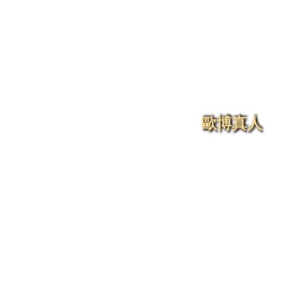
鉅城娛樂dcard
每日限定福利來襲，定時發放專屬獎
金與優惠券，數量有限先到先得！每日固定時段開啟
福利搶購通道，成功邀請好友註冊、實名認證並完成
首次存款，即可獲得豐厚現金獎勵，好友投注額累計
越多，鉅城娛樂dcard不僅是遊戲平台，更是您值得
信賴的娛樂夥伴，邀您一同探索無限可能的數位娛樂
世界！真人視訊遊戲，沉浸式體驗盡在掌握。
發
分
2026 年 1 月 30 日
鉅城娛樂dcard
佈
類
日
期:
百家樂註冊有驚喜，博弈無限
樂