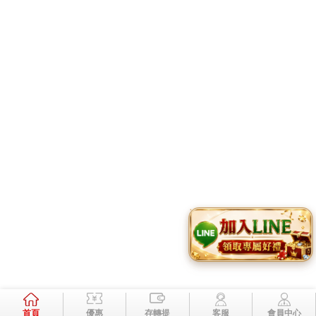
VIP尊榮禮遇！百家樂為高額玩家打造極致專屬服
務
拒絕套路只給最好！鉅城娛樂dcard用爆棚福利回
饋每一位忠實玩家
近期留言
尚無留言可供顯示。
鉅成國際娛樂城官方網站
在
鉅城
百家樂註冊會員，享受所有線
上娛樂優惠以及最頂級的遊戲體驗，對比歐博百家樂、卡利百家樂
超乎您的想象。 我們鉅城娛樂城一直持續為沙龍的忠實客戶提供
與眾不同的存款優惠及其他多種優惠活動。