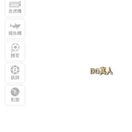
進入平臺，介面針對移動設備優化，操作流暢便捷，
移動端保留了電腦端的全部遊戲內容，創新板塊則不
斷引入新機制遊戲，如策略型電子遊戲、互動式棋牌
等，帶來全新體驗，此外，鉅城娛樂dcard會定期舉
辦經典遊戲復刻活動，讓老玩法煥發新生機，滿足不
同年齡層玩家的需求。
發
分
2026 年 1 月 30 日
鉅城娛樂dcard
佈
類
日
期:
鉅城娛樂dcard讓每一位玩家
都能輕鬆參與其中，收穫屬於
自己的驚喜