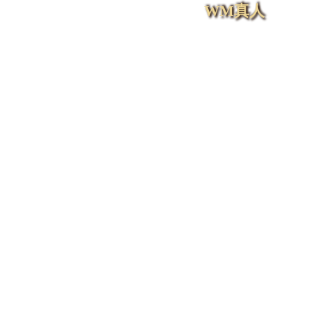
易都加密處理，讓你無後顧之憂，註冊即享澳門遊戲
專屬福利，新手紅包、存款加成，福利豐厚，簡單便
捷的操作流程，新手也能快速上手，詳細的遊戲攻略
助你提升獲勝幾率，24小時在線開局，專業客服隨時
待命，加入我們，重溫正宗澳門百家樂體驗！
發
分
2026 年 6 月 13 日
百家樂
佈
類
日
期:
鉅城娛樂dcard顛覆你對線上
博弈的想像，沉浸式虛擬賭場
的極致魅力
科技的魅力，在於將不可能變為可能，
鉅城娛樂
dcard
走在時代的最尖端，全面引進虛擬實境（VR）