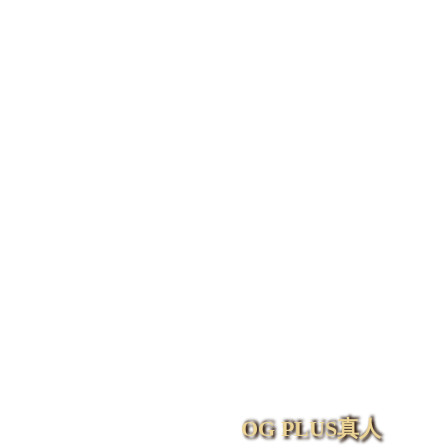
日
期:
真人百家樂不敗心法！來娛樂
城看路分析新手也能秒變職業
賭神
想要在真人
百家樂
中穩定獲利，不能只靠直覺猜莊
閒，更要學會看路！鉅成國際娛樂城官方網站引進的
國際一線真人視訊大廠（如大發、亞博、歐博等），
均配備了最清晰、最完整的電子路單系統，大路、小
路、大眼仔路、蟑螂路一目了然，還附帶智能好路提
示，當場中出現長莊、長閒、單跳等經典賺錢牌型
時，系統會立即通知，幫助您精準捕捉絕佳的切入時
機，不論您是身經百戰的老手，還是剛進場的新秀，
在娛樂城流暢且功能完善的介面輔助下，都能輕鬆運
用倍投法或均注法實現穩定獲利，再配合平台提供的