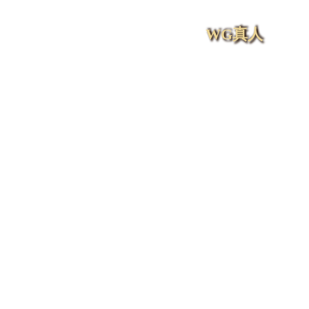
與最新串流美學，徹底顛覆您對傳統線上博弈的單調
印象，登入平台，映入眼簾的是媲美澳門頂級賭場的
3D全景大廳，您可以自由切換不同的奢華視角，與其
他線上玩家實時互動，甚至能在押注真人百家樂時，
體驗極具臨場感的瞇牌刺激，每一款電子老虎機的特
效都經過好萊塢級別的視覺優化，每一次中獎都是一
場視覺與聽覺的饕餮盛宴，搭配我們不變的極速儲值
與即時出金承諾，讓娛樂不僅僅是博弈，更是一場讓
人流連忘返的跨世代科技奢華體驗。
發
分
2026 年 6 月 13 日
鉅城娛樂dcard
佈
類
日
期:
大數據助你封神，88win娛樂
城智慧路單系統刷新百家樂中
獎勝率