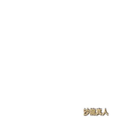
夜深人靜、輾轉反側睡不著，覺得生活無聊乏味嗎？
別擔心
，鉅城娛樂dcard
隨時都在這裡，為您點亮深
夜的财富明燈！我們的平台採取365天、24小時全年
無休的全面營運模式，不論您是在凌晨三點的寂寞時
刻，還是清晨六點的上班前夕，只要登入娛樂城，真
人視訊包廂裡依然有精神抖擻、笑容甜美的專業美女
荷官為您發牌；體育盤口依然有全球同步的即時賽事
等您走地押注；電子老虎機的百萬累積彩金也依然在
不間斷地滾動，等待有緣人一指抱走，在娛樂城的世
界裡，時間從來不是限制，財富不分晝夜隨時在線敲
門，現在就拿起手機，讓鉅城娛樂dcard豐富刺激的
遊戲陪您度過每一個精彩夜晚，隨時隨地把無聊轉化
為財富！
發
分
2026 年 6 月 22 日
鉅城娛樂dcard
佈
類