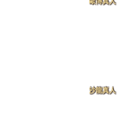
文
章:
彙整
2026 年 8 月
2026 年 7 月
2026 年 6 月
2026 年 5 月
2026 年 4 月
2026 年 3 月
2026 年 2 月
2026 年 1 月
2025 年 12 月
2025 年 11 月
2025 年 10 月