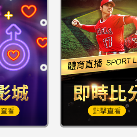
戰隊
美女荷官線上陪你玩！百家樂打造頂級視覺饗宴
誠信至上、出金保證！鉅城娛樂dcard是玩家心
中最溫暖的靠山
近期留言
尚無留言可供顯示。