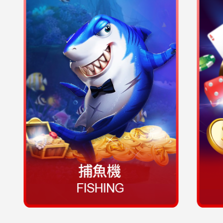
2025 年 11 月
2025 年 10 月
2025 年 9 月
2025 年 8 月
2025 年 7 月
2025 年 6 月
2025 年 5 月
2025 年 4 月
2025 年 3 月
2025 年 2 月
2025 年 1 月
2024 年 12 月
2024 年 11 月
2024 年 10 月
2024 年 9 月
2024 年 8 月
分類