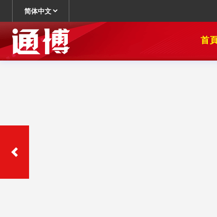
鉅成國際娛樂城官方網站
鉅成國際娛樂城提供全球最流行的真人美女百家樂，無論是亞洲
歐博百家樂的投注玩
家樂的朋友也能快速