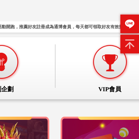
dg百家樂破解
九州真人輪盤
卡利百家樂
的
歐博百家樂
自
沙龍國際百家樂
沙龍百家樂
百家樂ptt
百家樂免費試玩
百家樂打法
百家樂技巧
百家樂攻略
百家樂教學
百家樂玩法
百家樂破解
百家樂破解程式
百家樂算牌
百家樂線上
百家樂規則
百家樂試玩
百家樂賺錢