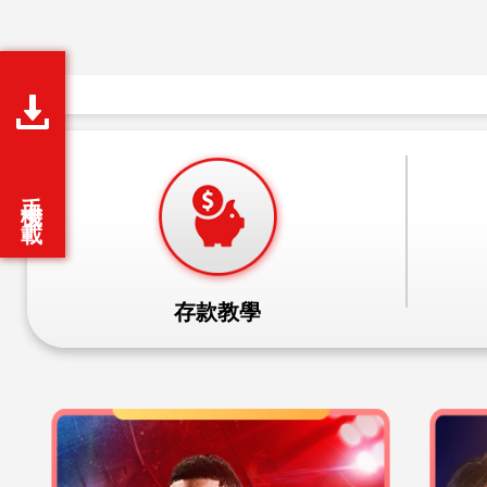
歐博百家樂
是沙龍
台灣人，不用再看
作
admin
家樂的各種玩法與
者
發
2024 年 8 月 23 日
嘗試吧！現在註冊
佈
分
未分類
遊戲系統商統將近
日
類
由選擇投注。
期:
文
上一篇文章
章
卡利百家樂提供更全面多方位
上
一
導
篇
覽
文
下一篇文章