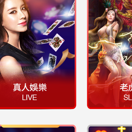
讓玩家享有更多回饋