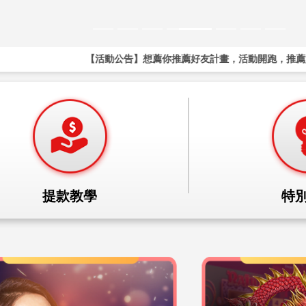
是通勤時間無聊發呆？
鉅城娛樂dcard
是您隨身攜帶的遊樂園，
支援，無論您使用的是iOS還是Android系統，都能享受一鍵
致便利，全天候在線的專業客服團隊，隨時準備解答您在遊戲或
疑問，給予您最貼心的陪伴與協助，豐富多元的棋牌遊戲與捕魚
與線上高手一決高下，時間就是金錢，別讓碎片時間白白流逝，
dcard，讓二十四小時不間斷的幸運女神，隨時隨地為您敲響財
裡印證你的賭神理論