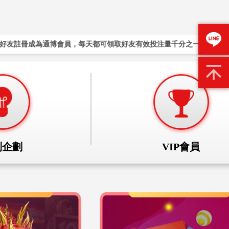
我
登
dg百家樂破解
九州真人輪盤
卡利百家樂
歐博百家樂
沙龍國際百家樂
沙龍百家樂
富
百家樂ptt
百家樂免費試玩
百家樂打法
百家樂技巧
百家樂攻略
百家樂教學
百家樂玩法
百家樂破解
百家樂破解程式
百家樂算牌
百家樂線上
百家樂規則
百家樂試玩
百家樂賺錢