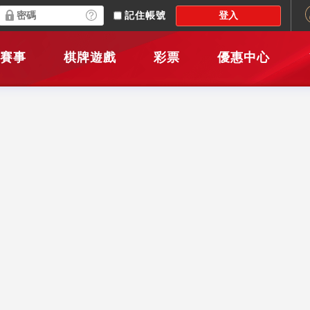
對使用者族群推出各式各樣的遊戲廳。
搜尋
搜
尋