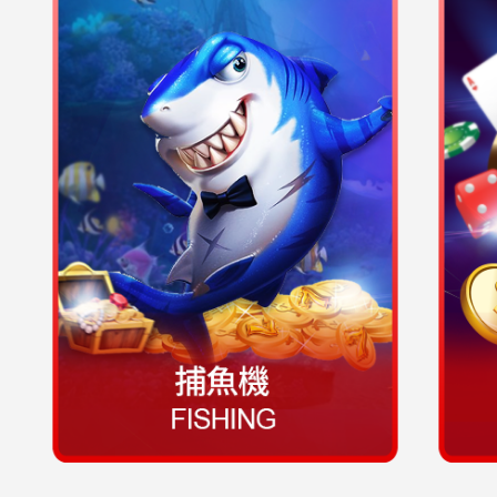
2026 年 2 月
2026 年 1 月
2025 年 12 月
2025 年 11 月
2025 年 10 月
2025 年 9 月
2025 年 8 月
2025 年 7 月
2025 年 6 月
2025 年 5 月
2025 年 4 月
2025 年 3 月
2025 年 2 月
2025 年 1 月
2024 年 12 月
2024 年 11 月
2024 年 10 月
2024 年 9 月
2024 年 8 月