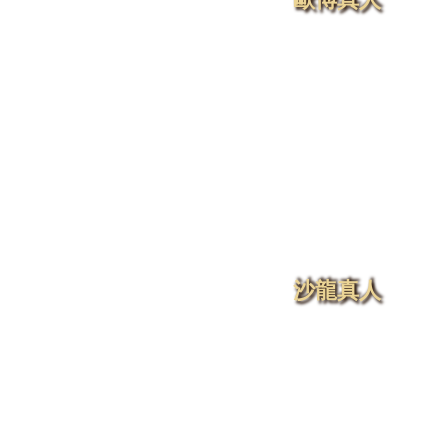
章:
彙整
2026 年 8 月
2026 年 7 月
2026 年 6 月
2026 年 5 月
2026 年 4 月
2026 年 3 月
2026 年 2 月
2026 年 1 月
2025 年 12 月
2025 年 11 月
2025 年 10 月
2025 年 9 月