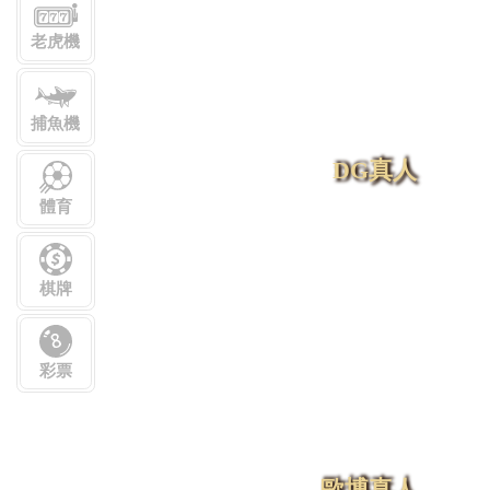
的莊閒走向。
作
發
分
admin
2026 年 5 月 28 日
百家樂
者
佈
類
日
期:
文
上一篇文章
章
鉅城娛樂dcard讓你在家就能享受拉
上
一
斯維加斯等級的奢華體驗
導
篇
覽
文
章:
下一篇文章
用智慧賺取非凡人生！百家樂高手的
下
一
進階策略實戰心法
篇
文