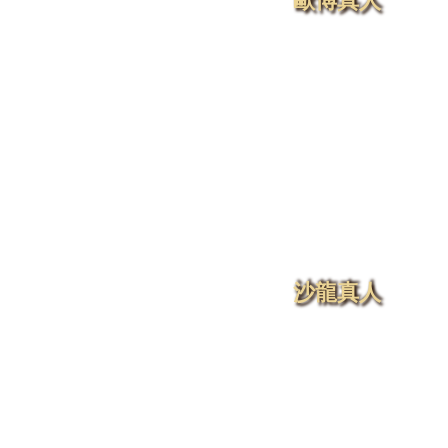
章:
彙整
2026 年 8 月
2026 年 7 月
2026 年 6 月
2026 年 5 月
2026 年 4 月
2026 年 3 月
2026 年 2 月
2026 年 1 月
2025 年 12 月
2025 年 11 月
2025 年 10 月
2025 年 9 月