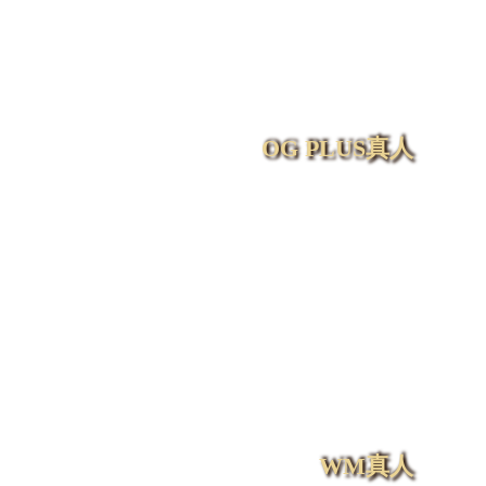
2025 年 8 月
2025 年 7 月
2025 年 6 月
2025 年 5 月
2025 年 4 月
2025 年 3 月
2025 年 2 月
2025 年 1 月
2024 年 12 月
2024 年 11 月
2024 年 10 月
2024 年 9 月
2024 年 8 月