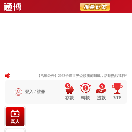
鉅成國際娛樂城官方網站
鉅城娛樂dcard可以隨時隨地
享受這種無與倫比的遊戲體驗
鉅城娛樂dcard
為電子遊戲愛好者們帶來了一個真正
的遊戲天堂，我們的遊戲庫中匯聚了各種主題和風格
的遊戲，滿足了各種不同玩家的需求，無論是傳統的
拉霸機、桌上遊戲，還是即時彩票和體育博彩，鉅城
娛樂dcard皆能滿足玩家的需求，涵蓋出金速度、客
服態度、優惠活動等關鍵因素，在線上娛樂平台中脫
穎而出，憑藉其豐富的遊戲選擇與卓越的服務，成為