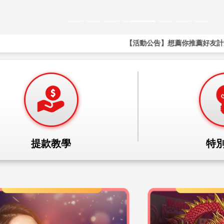
供真人百家樂、體育投注、電子老虎機、彩票、電競、棋牌、捕
種類，配合不同性質玩家喜好，使玩家不會感到無聊煩膩，鉅城
子遊戲使用經過驗證的公平亂數系統，讓玩家能隨時感受純粹的刺激
的是熱鬧的遊戲氛圍，還是專業的服務品質，我們都會讓你有身
。
法，喚醒玩家的童年記憶