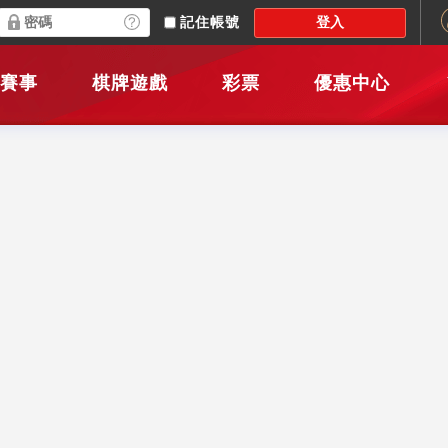
對使用者族群推出各式各樣的遊戲廳。
搜尋
搜
尋