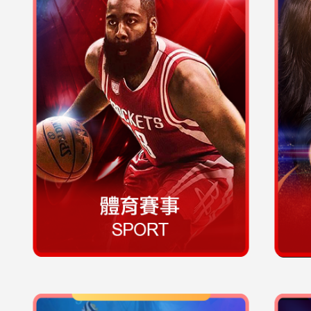
覽
文
下一篇文章
章:
鉅城娛樂dcard能滿足您的
下
一
篇
文
章:
彙整
2026 年 7 月
2026 年 6 月
2026 年 5 月
2026 年 4 月
2026 年 3 月
2026 年 2 月
2026 年 1 月
2025 年 12 月