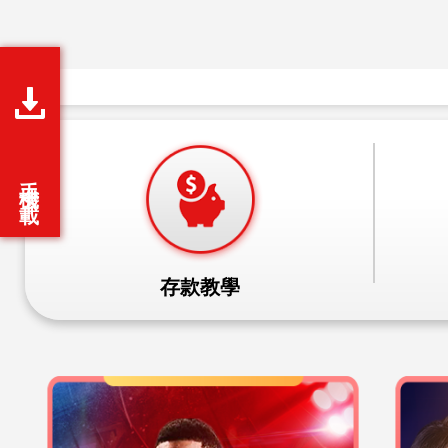
鉅城娛樂dcard
提
魚…多種多元遊戲
作
admin
樂dcard的電
者
發
2026 年 2 月 6 日
快感。無論你喜歡
佈
分
鉅城娛樂dcard
臨其境的娛樂體驗
日
類
期:
文
上一篇文章
章
鉅城娛樂dcard還原經典玩
上
一
導
篇