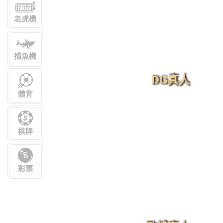
作
發
分
admin
2025 年 9 月 4 日
未分類
者
佈
類
日
期:
文
上一篇文章
章
沙龍百家樂助您作出最準確的投注，
上
一
伴您贏取更多的獎金
導
篇
覽
文
章:
下一篇文章
卡利百家樂遊戲畫面十分精緻，無論
下
一
你是新手還是老手都能輕鬆駕馭
篇