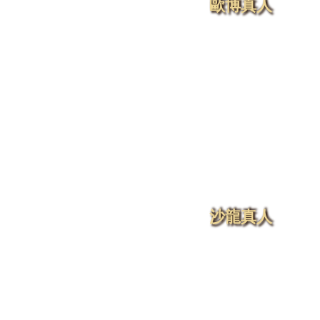
文
章:
彙整
2026 年 7 月
2026 年 6 月
2026 年 5 月
2026 年 4 月
2026 年 3 月
2026 年 2 月
2026 年 1 月
2025 年 12 月
2025 年 11 月
2025 年 10 月
2025 年 9 月