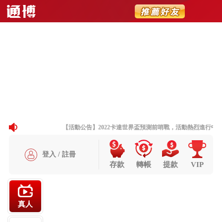
鉅成國際娛樂城官方網站
卡利百家樂讓你玩遊戲時手氣
旺旺，輕輕鬆鬆變成賭
沙龍國際娛樂城官方網站是一個安全穩定的遊戲娛樂
平台，擁有著真人界最精品的博弈遊戲，
卡利百家樂
是一種技巧性非常强的撲克遊戲，有一定的運氣成
分，但玩家之間主要還是要靠鬥智力、耍手腕、動腦
筋，其規則非常簡單，比較容易掌握。卡利百家樂依
官網賽果產生結果，讓玩家在活潑的投注介面，享受
最公正的娛樂，是消費享受的好去處。