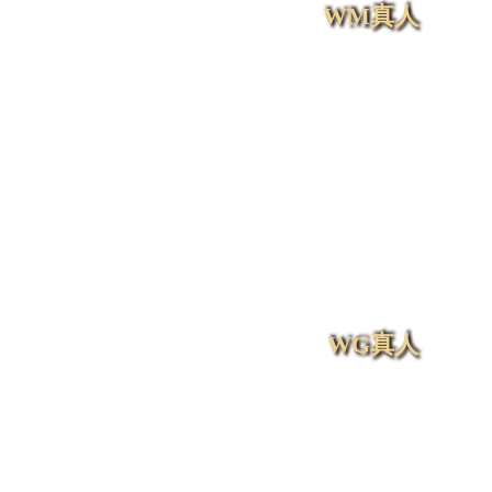
分類
未分類
百家樂
鉅城娛樂dcard
搜尋
搜
尋
dg百家樂破解