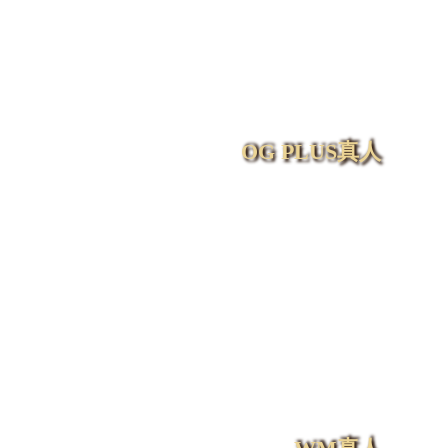
2025 年 8 月
2025 年 7 月
2025 年 6 月
2025 年 5 月
2025 年 4 月
2025 年 3 月
2025 年 2 月
2025 年 1 月
2024 年 12 月
2024 年 11 月
2024 年 10 月
2024 年 9 月
2024 年 8 月