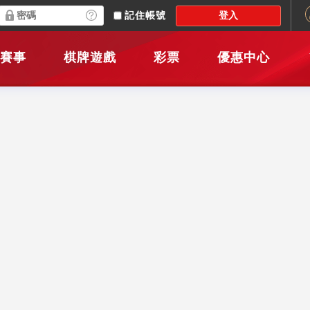
對使用者族群推出各式各樣的遊戲廳。
搜尋
搜
尋