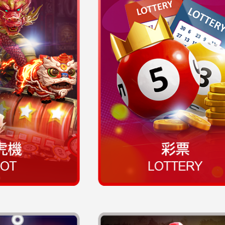
百家樂贏錢
百家樂預測
真人百家樂
線上百家樂
線上真人百家樂
美女百家樂
鉅城娛樂dcard
鉅城娛樂dcard
鉅城娛樂城ptt
鉅城娛樂城評價
鉅城娛樂詐騙
近期文章
熱血電競即時對決，鉅城娛樂dcard助您挺心儀
戰隊
美女荷官線上陪你玩！百家樂打造頂級視覺饗宴
誠信至上、出金保證！鉅城娛樂dcard是玩家心