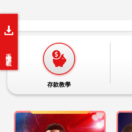
沙龍國際娛樂城官
家獲得7星級認證
作
admin
幫助您獲得最大的
者
發
2025 年 6 月 18 日
質的收費方式及豐
佈
分
未分類
博彩及多元化網上
日
類
期:
文
上一篇文章
章
沙龍百家樂每天為您提供多種
上
一
導
驗
篇
覽
文
章:
下一篇文章