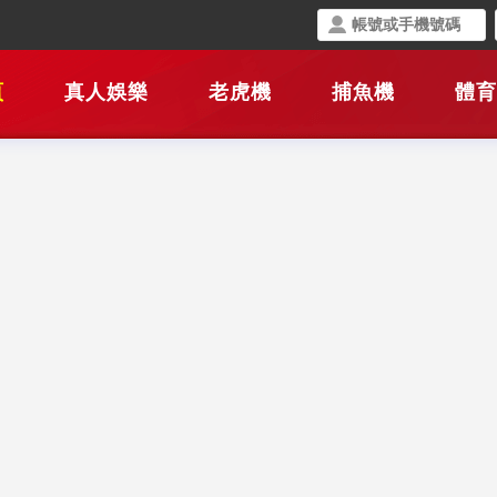
風情還是西方奢華，都能找到真人娛樂資深品牌的歐博與卡利，鉅城百家樂針
4小時體驗到最精采刺激的