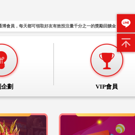
巧
dg百家樂破解
九州真人輪盤
卡利百家樂
歐博百家樂
沙龍國際百家樂
沙龍百家樂
百家樂ptt
百家樂免費試玩
百家樂打法
百家樂技巧
百家樂攻略
百家樂教學
百家樂玩法
百家樂破解
百家樂破解程式
百家樂算牌
百家樂線上
百家樂規則
百家樂試玩
百家樂賺錢