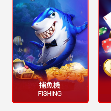
2025 年 10 月
2025 年 9 月
2025 年 8 月
2025 年 7 月
2025 年 6 月
2025 年 5 月
2025 年 4 月
2025 年 3 月
2025 年 2 月
2025 年 1 月
2024 年 12 月
2024 年 11 月
2024 年 10 月
2024 年 9 月
2024 年 8 月
分類