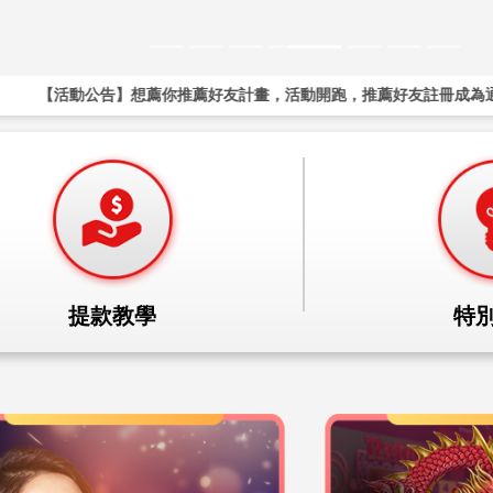
方網站秉持著優質服務的精神與水平，達到國際標準，並成為首
的博弈娛樂集團，
歐博百家樂
為您提供了豐富的玩法、攻略和技
利益，每一局都可以和不同的對手對戰，歐博百家樂極力以最優
富獎賞作回饋，本公司的經營理念是通過向顧客提供最佳的體育
娛樂，以進一步拓展我們的業務。
娛樂方式選擇，讓您擁有完美遊戲體