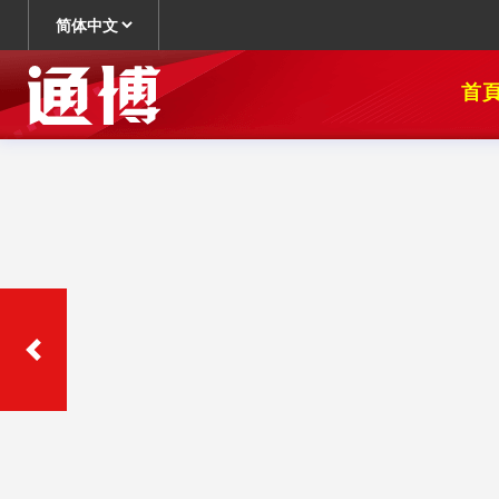
鉅成國際娛樂城官方網站
鉅成國際娛樂城提供全球最流行的真人美女百家樂，無論是亞洲
歐博百家樂能每天2
消閒享受