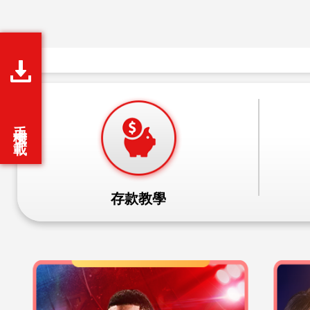
作
admin
時線上的盛大場面
者
發
2025 年 4 月 21 日
方言配音自由切換
佈
分
未分類
玩左右，還能跟高
日
類
期:
文
上一篇文章
章
百家樂保證讓你領略棋牌的無
上
一
導
篇
覽
文
下一篇文章
章:
卡利百家樂千姿百態的樂趣玩
下
一