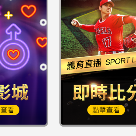
中最溫暖的靠山
VIP尊榮禮遇！百家樂為高額玩家打造極致專屬
服務
拒絕套路只給最好！鉅城娛樂dcard用爆棚福利
回饋每一位忠實玩家
近期留言
尚無留言可供顯示。