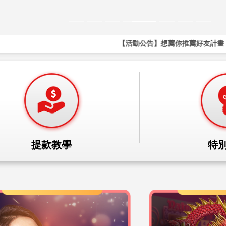
，更有隨時競技開局的樂趣，定期更新優化，操作體驗更舒適，
的，歐博百家樂多種模塊任君暢玩，推薦可以跟美女帥哥一起暢
手一起博弈比拼。
限樂趣，讓你愛不釋手
法給你更多的選擇暢玩