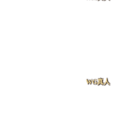
未分類
百家樂
鉅城娛樂dcard
搜尋
搜
尋
dg百家樂破解
九州真人輪盤
卡利百家樂