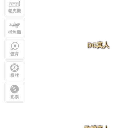
家與閒家牌組點數，
作
發
分
admin
2025 年 3 月 15 日
未分類
者
佈
類
日
期:
文
上一篇文章
章
沙龍百家樂採用了精緻的遊戲畫風，
上
一
讓玩家安心享受多元化的娛樂
導
篇
覽
文
章:
下一篇文章
歐博百家樂為莊家與閒家牌組進行比
下
一
大小的遊戲
篇
文