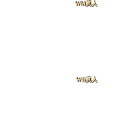
分類
未分類
百家樂
鉅城娛樂dcard
搜尋
搜
尋
dg百家樂破解