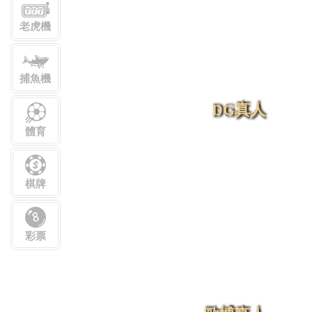
略的範圍之內，透過適切的指引和實踐，玩家可以在
沙龍百家樂桌上游刃有餘，贏得豐厚的獎金！
作
發
分
admin
2025 年 2 月 24 日
未分類
者
佈
類
日
期:
文
上一篇文章
章
卡利百家樂對於提升遊戲技巧與勝率
上
一
都有直接行的幫助
導
篇
覽
文
章:
下一篇文章
百家樂將能更靈活地應對牌局的起
下
一
伏，贏得更多勝利
篇