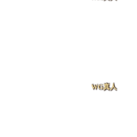
分類
未分類
百家樂
鉅城娛樂dcard
搜尋
搜
尋
dg百家樂破解