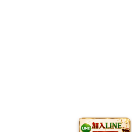
告別盲目跟龍，百家樂計算程式教你用數據決勝負
破解牌局規律，用百家樂計算程式翻轉勝率
熱血電競即時對決，鉅城娛樂dcard助您挺心儀戰
隊
美女荷官線上陪你玩！百家樂打造頂級視覺饗宴
誠信至上、出金保證！鉅城娛樂dcard是玩家心中
最溫暖的靠山
近期留言
尚無留言可供顯示。