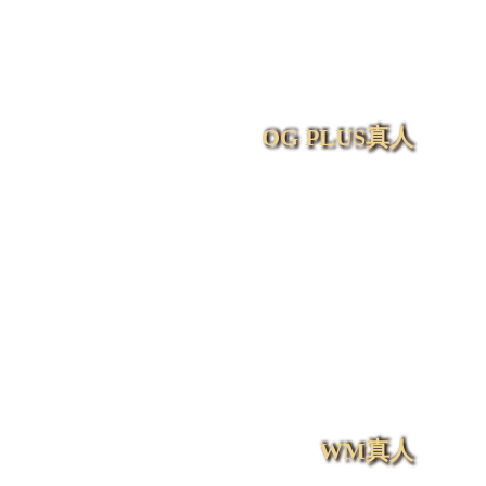
2025 年 7 月
2025 年 6 月
2025 年 5 月
2025 年 4 月
2025 年 3 月
2025 年 2 月
2025 年 1 月
2024 年 12 月
2024 年 11 月
2024 年 10 月
2024 年 9 月
2024 年 8 月
分類