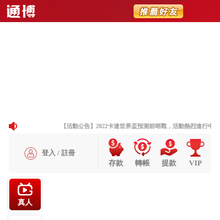
鉅成國際娛樂城官方網站
百家樂讓您在緊張刺激中享受
遊戲的樂趣
沙龍國際娛樂城官方網站以創新的遊戲設計和穩定的
平台運行，深受玩家喜愛，該平台不僅提供多樣的遊
戲選擇，還定期推出各種優惠活動
，百家樂
支持一鍵
登入，好友約戰一鍵搞定，智慧實时語音在線娛樂
PK，真人聯網約局擁有著超高人氣值，百家樂採用了
真人對局模式，讓你可以擁有超佳的遊戲暢玩體驗，
平台融入的遊戲元素超多，相信一定會讓你眼前一