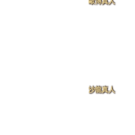
文
章:
彙整
2026 年 8 月
2026 年 7 月
2026 年 6 月
2026 年 5 月
2026 年 4 月
2026 年 3 月
2026 年 2 月
2026 年 1 月
2025 年 12 月
2025 年 11 月
2025 年 10 月