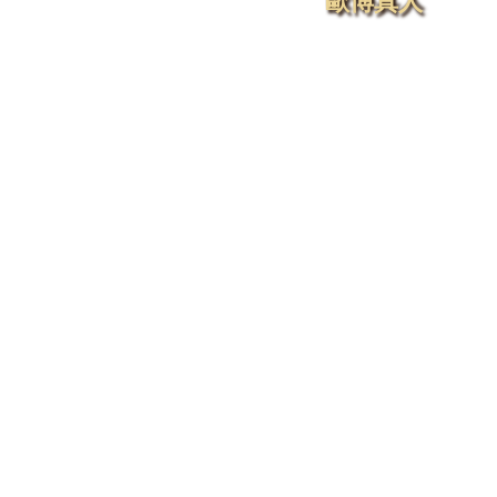
利體系，所有福利政策如實公示，無隱藏條件、無套
路限制，誠意回饋每一位玩家，無論是新人禮包、充
值加贈，還是分紅獎勵、積分兌換，均有明確規則，
玩家可清晰了解領取條件與使用範圍，福利獎勵即時
發放，無需長時間等待，到賬後可自由使用，無使用
門檻與期限限制，平台定期開展福利加碼活動，不額
外增加參與難度，讓玩家輕輕鬆鬆領取更多回饋，鉅
城娛樂dcard用誠意打破套路，讓每一位玩家都能安
心享受福利與樂趣。
發
分
2026 年 1 月 16 日
鉅城娛樂dcard
佈
類
日
期:
百家樂安全暢玩，贏享未來
想在線上
百家樂
中安心獲利？這裡以頂級安全標準，