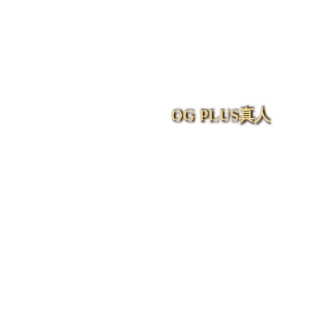
都能讓你輕鬆參與！我們平台打造零門檻入場，無需
高額存款，小額投注就能體驗正宗百家樂的刺激。簡
單易懂的規則，不用複雜學習，快速上手暢玩。安全
穩定的遊戲環境，公平公正的對戰機制，實時數據透
明可查，讓你投注更安心。註冊即送零門檻福利，體
驗金、小額返利，讓你無壓力暢玩。24小時在線開
局，手機電腦都能玩，隨時隨地享受博弈樂趣。專業
客服在線解答疑問，新手也能暢玩無阻。卡利百家樂
人人都能玩，輕鬆享受博弈驚喜！
發
分
2025 年 12 月 26 日
未分類
佈
類
日
期:
沙龍百家樂安全第一，安心投
注贏大獎