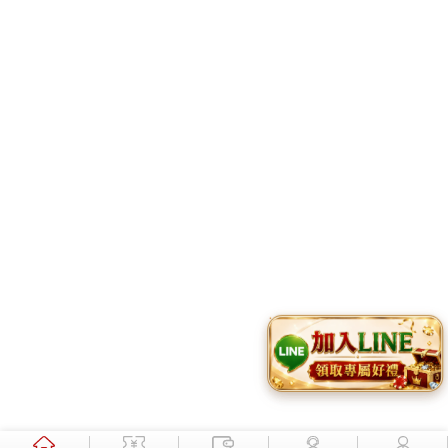
VIP尊榮禮遇！百家樂為高額玩家打造極致專屬服
務
拒絕套路只給最好！鉅城娛樂dcard用爆棚福利回
饋每一位忠實玩家
近期留言
尚無留言可供顯示。
鉅成國際娛樂城官方網站
在
鉅城
百家樂註冊會員，享受所有線
上娛樂優惠以及最頂級的遊戲體驗，對比歐博百家樂、卡利百家樂
超乎您的想象。 我們鉅城娛樂城一直持續為沙龍的忠實客戶提供
與眾不同的存款優惠及其他多種優惠活動。