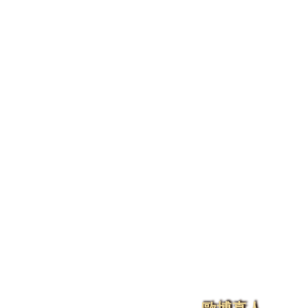
費參與抽獎，高額彩金、遊戲紅利、實物獎品等你
拿，抽獎獎池豐富，包括現金紅包、手機、平板、名
牌包包等，中獎率超高，鉅城娛樂dcard每日都有大
量會員喜中獎品，抽獎流程透明公開，即抽即中即兌
換，無套路無隱藏條件，累計登錄天數越多，抽獎次
數越多，中獎機會越大，不論是休閑登錄還是專程抽
獎，都能收穫驚喜，天天有期待，日日有獎拿，娛樂
體驗更添樂趣。
發
分
2026 年 1 月 23 日
鉅城娛樂dcard
佈
類
日
期:
無套路福利體系，鉅城娛樂
dcard誠意回饋玩家
鉅城娛樂dcard
堅持無套路經營理念，打造透明化福